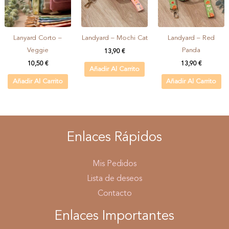
Lanyard Corto –
Landyard – Mochi Cat
Landyard – Red
Veggie
Panda
13,90
€
10,50
€
13,90
€
Añadir Al Carrito
Añadir Al Carrito
Añadir Al Carrito
Enlaces Rápidos
Mis Pedidos
Lista de deseos
Contacto
Enlaces Importantes