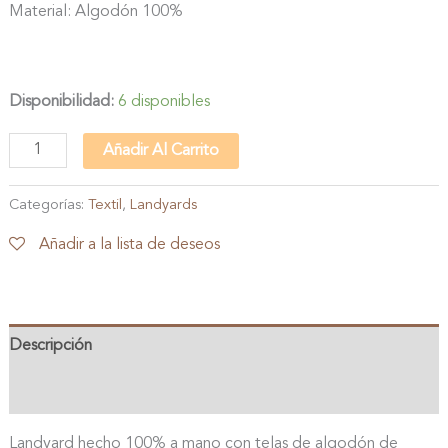
Material: Algodón 100%
Disponibilidad:
6 disponibles
Landyard
Añadir Al Carrito
-
Tokyo
Categorías:
Textil
,
Landyards
Sea
Añadir a la lista de deseos
cantidad
Descripción
Valoraciones (0)
Landyard hecho 100% a mano con telas de algodón de