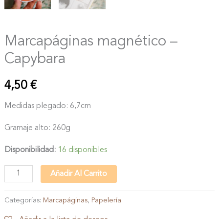
Marcapáginas magnético –
Capybara
4,50
€
Medidas plegado: 6,7cm
Gramaje alto: 260g
Disponibilidad:
16 disponibles
Marcapáginas
Añadir Al Carrito
magnético
-
Categorías:
Marcapáginas
,
Papelería
Capybara