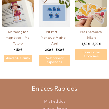
Marcapáginas
Art Print – El
Pack Kerobero
magnético – Mei
Monstruo Marino –
Stikers
Totoro
Azul
1,50
€
–
5,00
€
4,50
€
3,00
€
–
5,00
€
Seleccionar
Opciones
Añadir Al Carrito
Seleccionar
Opciones
Enlaces Rápidos
Mis Pedidos
Lista de deseos