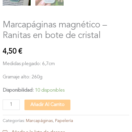
Marcapáginas magnético –
Ranitas en bote de cristal
4,50
€
Medidas plegado: 6,7cm
Gramaje alto: 260g
Disponibilidad:
10 disponibles
Marcapáginas
Añadir Al Carrito
magnético
-
Categorías:
Marcapáginas
,
Papelería
Ranitas