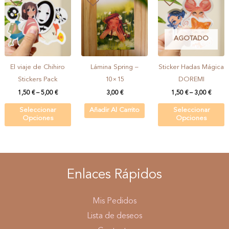
AGOTADO
El viaje de Chihiro
Lámina Spring –
Sticker Hadas Mágica
Stickers Pack
10×15
DOREMI
1,50
€
–
5,00
€
3,00
€
1,50
€
–
3,00
€
Seleccionar
Añadir Al Carrito
Seleccionar
Opciones
Opciones
Enlaces Rápidos
Mis Pedidos
Lista de deseos