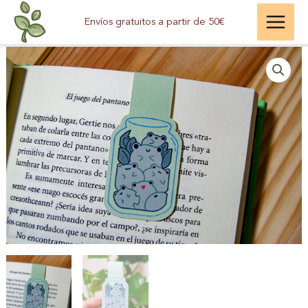
Ir
-
Envíos gratuitos a partir de 50€
al
Ranitas
contenido
en
bote
de
cristal
cantidad