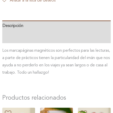
Añadir a la lista de deseos
en
bote
de
Descripción
cristal
cantidad
Valoraciones (0)
Los marcapáginas magnéticos son perfectos para las lecturas,
a parte de prácticos tienen la particularidad del imán que nos
ayuda a no perderlo en los viajes ya sean largos o de casa al
trabajo. Todo un hallazgo!
Productos relacionados