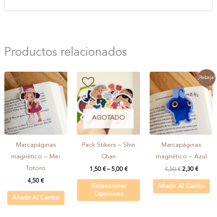
Productos relacionados
¡Rebaja!
AGOTADO
Marcapáginas
Pack Stikers – Shin
Marcapáginas
magnético – Mei
Chan
magnético – Azul
Totoro
1,50
€
–
5,00
€
4,50
€
2,30
€
4,50
€
Seleccionar
Añadir Al Carrito
Opciones
Añadir Al Carrito