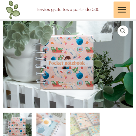
Ir
-
Envíos gratuitos a partir de 50€
al
Mochi
contenido
Cat
cantidad