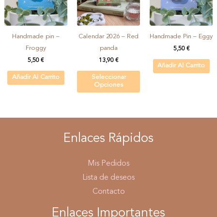
Handmade pin –
Calendar 2026 – Red
Handmade Pin – Eggy
Froggy
panda
5,50
€
5,50
€
13,90
€
Añadir Al Carrito
Añadir Al Carrito
Seleccionar
Opciones
Enlaces Rápidos
Mis Pedidos
Lista de deseos
Contacto
Enlaces Importantes