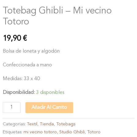
Totebag Ghibli – Mi vecino
Totoro
19,90
€
Bolsa de loneta y algodón
Confeccionada a mano
Medidas: 33 x 40
Disponibilidad:
3 disponibles
Totebag
Añadir Al Carrito
Ghibli
-
Categorías:
Textil
,
Tienda
,
Totebags
Etiquetas:
mi vecino totoro
,
Studio Ghibli
,
Totoro
Mi